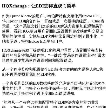
HQXchange：让EDI变得直观而简单
作为Epicor Kinetic的用户，韦伯斯特也决定使用Epicor EDI。
“与Epicor EDI的合作从一开始就是一次很棒的经历，”Cline表
示道。“这个系统比我们之前的EDI解决方案更加直观和易于
使用。看到HQX更改用户界面以及设置和更改映射和交易设
置的简便性后，实施新EDI软件的常见困难得到了最小化，”
她表示道，特指Epicor EDI平台门户。
HQXchange有助于提供现代化的用户界面，该界面旨在支持
最佳的可见性和易操作性。“一键式”贸易伙伴设置流程可最大
限度地减少贸易伙伴设置时间和配置错误。
从一个程序监控和配置整个EDI解决方案的能力是惊人的..我
们不再需要照看我们的EDI软件。
一个直观且灵活的EDI数据映射器允许完全自动化的企业对企
业文档处理，与每个业务操作保持一致，同时无与伦比的报告
功能有助于提供完全透明度和EDI错误通知。
“能够从一个程序监控和配置整个EDI解决方案的能力非常
棒，”Cline说。“该软件直观，进行更改也很简单。自动监控和