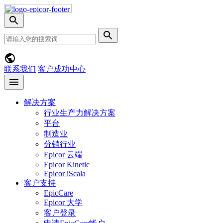
Skip
Nav
切
换
网
提
搜
站
交
索
搜
搜
菜
索
索
单
联系我们
客户成功中心
Open
menu
解决方案
行业生产力解决方案
平台
制造业
分销行业
Epicor 云端
Epicor Kinetic
Epicor iScala
客户支持
EpicCare
Epicor 大学
客户登录