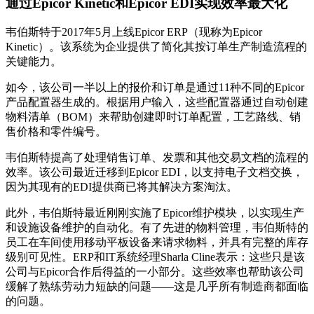
通过Epicor Kinetic和Epicor EDI实现效率最大化
韦伯斯特于2017年5月上线Epicor ERP（现称为Epicor
Kinetic）。该系统为企业提供了简化其按订单生产制造流程的
关键能力。
如今，该公司一半以上的报价和订单是通过11种不同的Epicor
产品配置器生成的。根据用户输入，这些配置器通过自动创建
物料清单（BOM）来帮助创建即时订单配置，工艺路线、销
售价格和零件编号。
韦伯斯特提高了处理销售订单、发票和其他交易文档的流程的
效率。该公司最近迁移到Epicor EDI，以支持电子文档交换，
因为其现有的EDI提供商已将其解决方案淘汰。
此外，韦伯斯特最近刚刚实施了Epicor维护模块，以实现生产
和设施设备维护的自动化。有了先进的物料管理，韦伯斯特的
员工在车间使用移动平板设备来请求物料，并具有完整的库存
级别可见性。ERP和IT系统经理Sharla Cline表示：这些只是该
公司与Epicor合作后得益的一小部分。这些效率也帮助该公司
缓解了熟练劳动力短缺的问题——这是几乎所有制造商都面临
的问题。