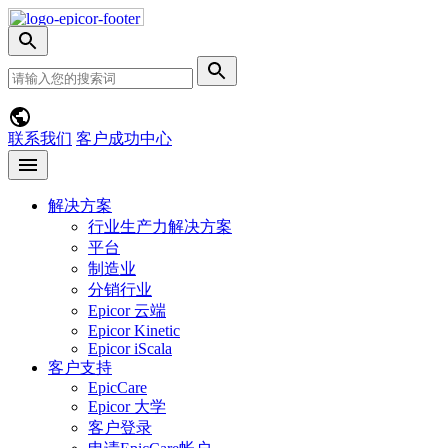
Skip
Nav
切
换
网
提
搜
站
交
索
搜
搜
菜
索
索
单
联系我们
客户成功中心
Open
menu
解决方案
行业生产力解决方案
平台
制造业
分销行业
Epicor 云端
Epicor Kinetic
Epicor iScala
客户支持
EpicCare
Epicor 大学
客户登录