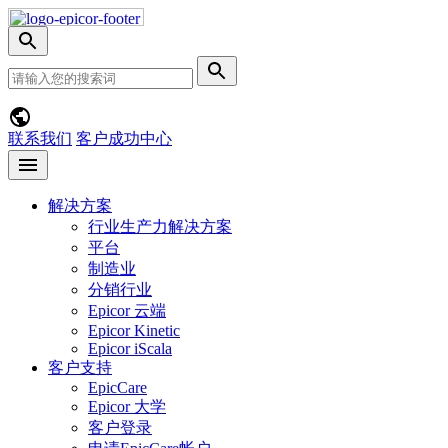
Skip
Nav
切
换
网
提
搜
站
交
索
搜
搜
菜
索
索
单
联系我们
客户成功中心
Open
menu
解决方案
行业生产力解决方案
平台
制造业
分销行业
Epicor 云端
Epicor Kinetic
Epicor iScala
客户支持
EpicCare
Epicor 大学
客户登录