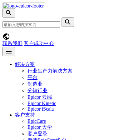
Skip
Nav
切
换
网
提
搜
站
交
索
搜
搜
菜
索
索
单
联系我们
客户成功中心
Open
menu
解决方案
行业生产力解决方案
平台
制造业
分销行业
Epicor 云端
Epicor Kinetic
Epicor iScala
客户支持
EpicCare
Epicor 大学
客户登录