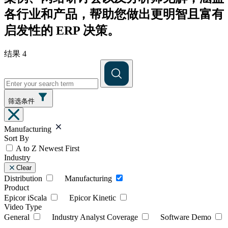
各行业和产品，帮助您做出更明智且富有
启发性的 ERP 决策。
结果 4
筛选条件
Manufacturing
Sort By
A to Z
Newest First
Industry
Clear
Distribution
Manufacturing
Product
Epicor iScala
Epicor Kinetic
Video Type
General
Industry Analyst Coverage
Software Demo