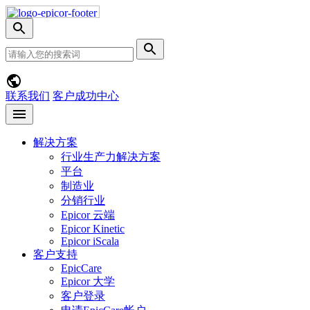
Skip
Nav
切
换
网
提
搜
站
交
索
搜
搜
菜
索
索
单
联系我们
客户成功中心
Open
menu
解决方案
行业生产力解决方案
平台
制造业
分销行业
Epicor 云端
Epicor Kinetic
Epicor iScala
客户支持
EpicCare
Epicor 大学
客户登录