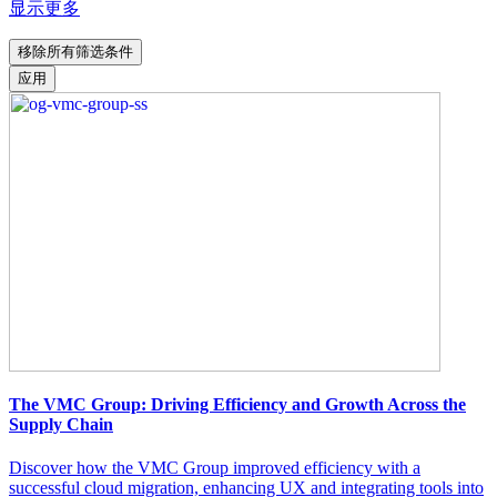
显示更多
移除所有筛选条件
应用
The VMC Group: Driving Efficiency and Growth Across the
Supply Chain
Discover how the VMC Group improved efficiency with a
successful cloud migration, enhancing UX and integrating tools into