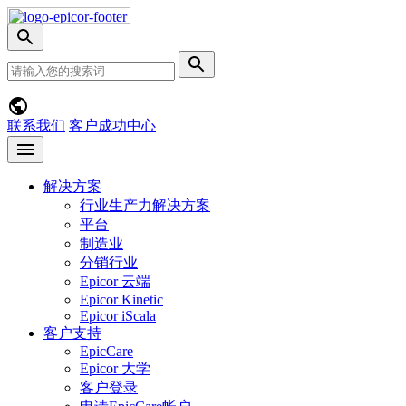
Skip
Nav
切
换
网
提
搜
站
交
索
搜
搜
菜
索
索
单
联系我们
客户成功中心
Open
menu
解决方案
行业生产力解决方案
平台
制造业
分销行业
Epicor 云端
Epicor Kinetic
Epicor iScala
客户支持
EpicCare
Epicor 大学
客户登录