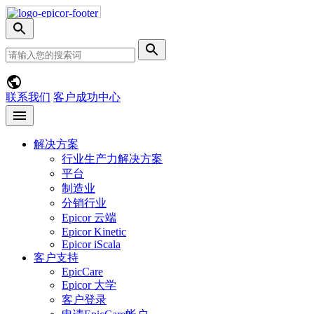
Skip
Nav
切
换
网
提
搜
站
交
索
搜
搜
菜
索
索
单
联系我们
客户成功中心
Open
menu
解决方案
行业生产力解决方案
平台
制造业
分销行业
Epicor 云端
Epicor Kinetic
Epicor iScala
客户支持
EpicCare
Epicor 大学
客户登录